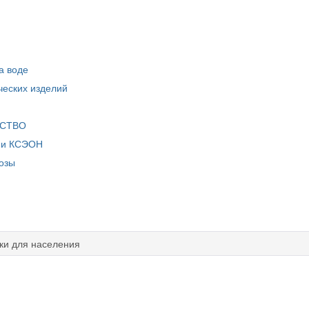
а воде
ческих изделий
ЕСТВО
нии КСЭОН
озы
ки для населения